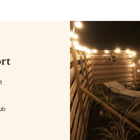
n
rt
t
ub