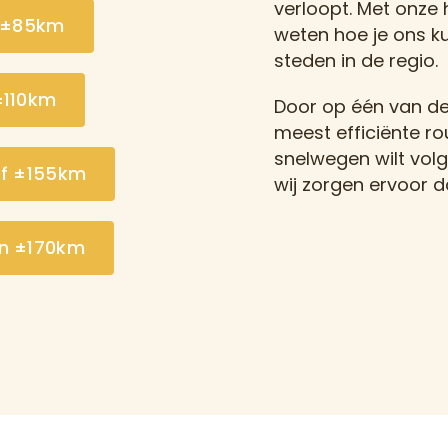
verloopt. Met onze 
 ±85km
weten hoe je ons ku
steden in de regio.
±110km
Door op één van de s
meest efficiënte ro
snelwegen wilt volg
rf ±155km
wij zorgen ervoor d
en ±170km