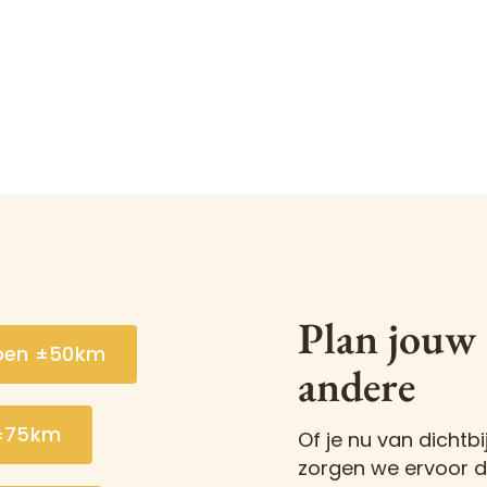
Plan jouw 
pen ±50km
andere
 ±75km
Of je nu van dichtbi
zorgen we ervoor da