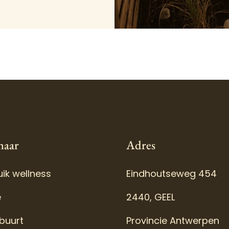
naar
Adres
ik wellness
Eindhoutseweg 454
e
2440, GEEL
 buurt
Provincie Antwerpen