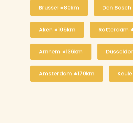
Brussel ±80km
Den Bosch
Aken ±105km
Rotterdam 
Arnhem ±136km
Düsseldo
Amsterdam ±170km
Keul