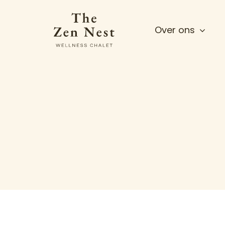
Ga
naar
Over ons
inhoud