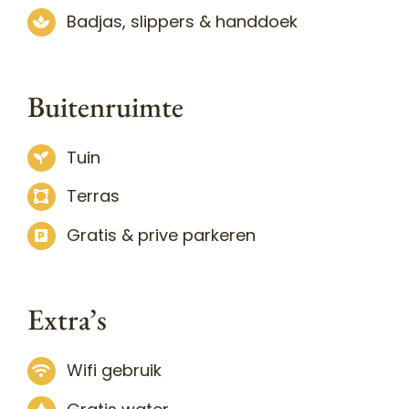
Badjas, slippers & handdoek
Buitenruimte
Tuin
Terras
Gratis & prive parkeren
Extra’s
Wifi gebruik